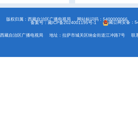
版权归属：西藏自治区广播电视局
网站标识码：5400000066
藏公网安备：540
备案号：藏ICP备2024001195号-1
西藏自治区广播电视局
地址：拉萨市城关区纳金街道江冲路7号
联系