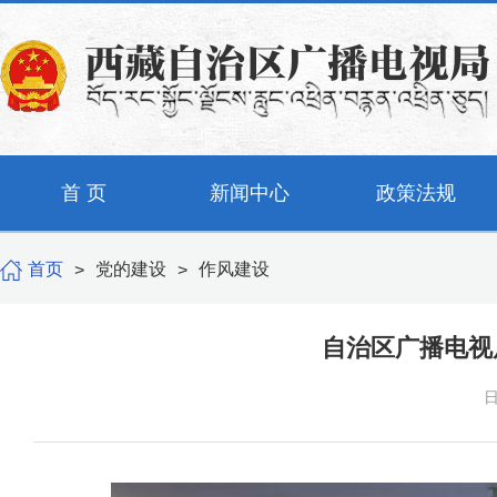
首 页
新闻中心
政策法规
首页
党的建设
作风建设
>
>
自治区广播电视
日