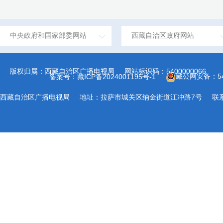
中央政府和国家部委网站
西藏自治区政府网站
版权归属：西藏自治区广播电视局
网站标识码：5400000066
藏公网安备：540
备案号：藏ICP备2024001195号-1
西藏自治区广播电视局
地址：拉萨市城关区纳金街道江冲路7号
联系