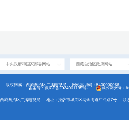
中央政府和国家部委网站
西藏自治区政府网站
版权归属：西藏自治区广播电视局
网站标识码：5400000066
藏公网安备：540
备案号：藏ICP备2024001195号-1
西藏自治区广播电视局
地址：拉萨市城关区纳金街道江冲路7号
联系