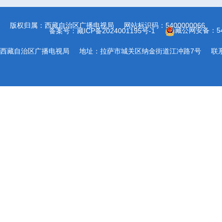
版权归属：西藏自治区广播电视局
网站标识码：5400000066
藏公网安备：540
备案号：藏ICP备2024001195号-1
西藏自治区广播电视局
地址：拉萨市城关区纳金街道江冲路7号
联系