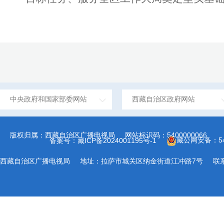
中央政府和国家部委网站
西藏自治区政府网站
版权归属：西藏自治区广播电视局
网站标识码：5400000066
藏公网安备：540
备案号：藏ICP备2024001195号-1
西藏自治区广播电视局
地址：拉萨市城关区纳金街道江冲路7号
联系