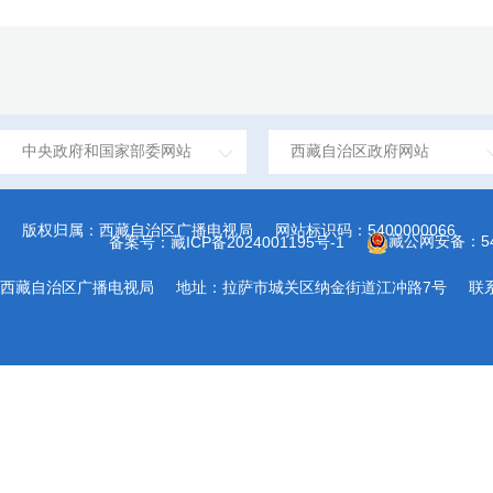
中央政府和国家部委网站
西藏自治区政府网站
版权归属：西藏自治区广播电视局
网站标识码：5400000066
藏公网安备：540
备案号：藏ICP备2024001195号-1
西藏自治区广播电视局
地址：拉萨市城关区纳金街道江冲路7号
联系