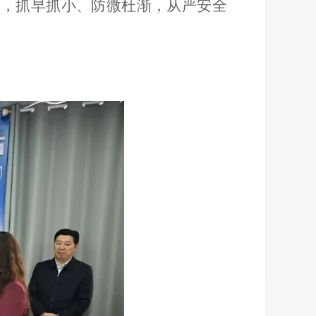
控，抓早抓小、防微杜渐，从严安全