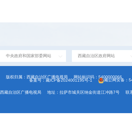
中央政府和国家部委网站
西藏自治区政府网站
版权归属：西藏自治区广播电视局
网站标识码：5400000066
藏公网安备：540
备案号：藏ICP备2024001195号-1
西藏自治区广播电视局
地址：拉萨市城关区纳金街道江冲路7号
联系