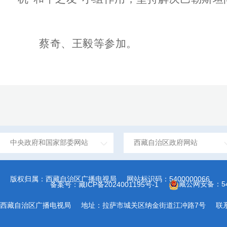
蔡奇、王毅等参加。
中央政府和国家部委网站
西藏自治区政府网站
版权归属：西藏自治区广播电视局
网站标识码：5400000066
藏公网安备：540
备案号：藏ICP备2024001195号-1
西藏自治区广播电视局
地址：拉萨市城关区纳金街道江冲路7号
联系