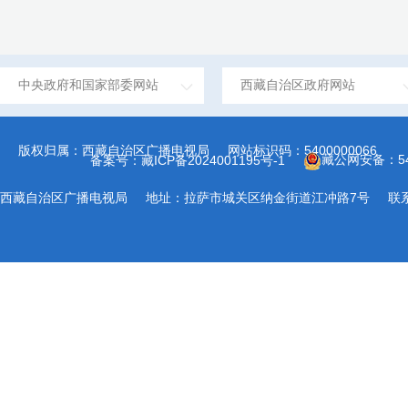
中央政府和国家部委网站
西藏自治区政府网站
版权归属：西藏自治区广播电视局
网站标识码：5400000066
藏公网安备：540
备案号：藏ICP备2024001195号-1
西藏自治区广播电视局
地址：拉萨市城关区纳金街道江冲路7号
联系