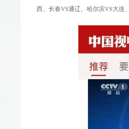
西、长春VS通辽、哈尔滨VS大连